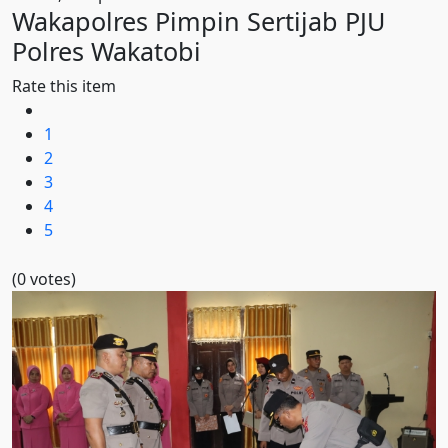
Wakapolres Pimpin Sertijab PJU
Polres Wakatobi
Rate this item
1
2
3
4
5
(0 votes)