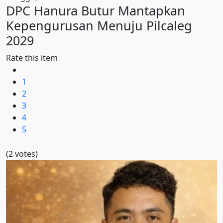
DPC Hanura Butur Mantapkan
Kepengurusan Menuju Pilcaleg
2029
Rate this item
1
2
3
4
5
(2 votes)