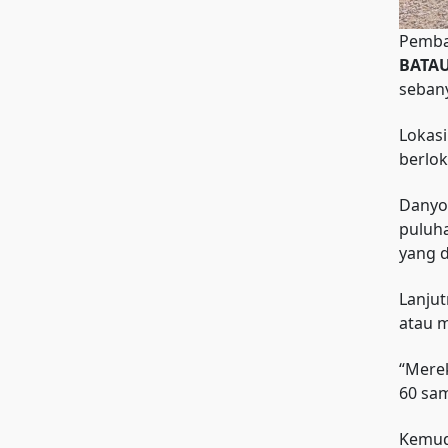
Pemba
BATA
sebany
Lokasi
berlok
Danyon
puluh
yang d
Lanjut
atau m
“Merek
60 sam
Kemud