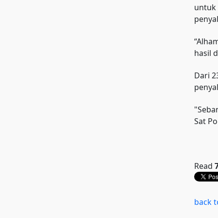
untuk
penyal
“Alham
hasil 
Dari 2
penya
"Seban
Sat Po
Read
back t