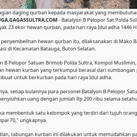
gian daging qurban kepada masyarakat yang membutuha
UGA,GAGASSULTRA.COM
- Batalyon B Pelopor Sat Polda Su
ak 23 ekor hewan qurban, pada hari raya Idul adha 1446 H,
 penyembelihan hewan qurban itu, dilaksanakan di Mako Ba
asi di Kecamatan Batauga, Buton Selatan.
 B Pelopor Satuan Brimob Polda Sultra, Kompol Muslimin, 
an hewan kurban yang terkumpul berasal dari sumbangan p
ibuat untuk berkurban pada hari raya Idul adha.
nya, setiap bulannya para personel Batalyon B Pelopor S
enyisihkan uang dengan jumlah Rp 200 ribu selama setahu
a membentuk satu kelompok yang terdiri dari tujuh orang 
pai 70," ungkapnya.
ian, tabungan kurban ini dilakukan untuk memudahkan pa