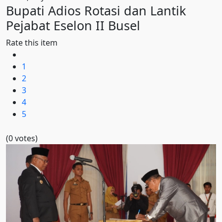
Bupati Adios Rotasi dan Lantik
Pejabat Eselon II Busel
Rate this item
1
2
3
4
5
(0 votes)