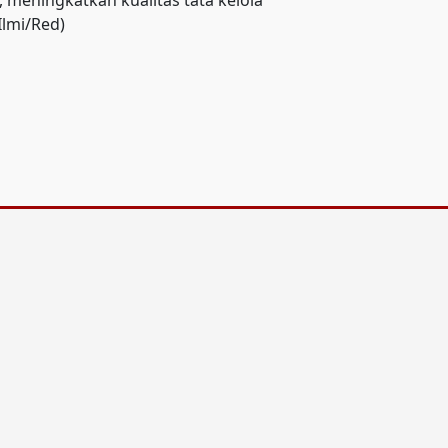
meningkatkan kualitas tata kelola
lmi/Red)