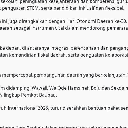
sasi sekolah, peningkatan kesejahteraan dan kompetensi gur
 penguatan STEM, serta pendidikan inklusif dan fleksibel.
ini juga dirangkaikan dengan Hari Otonomi Daerah ke-30.
aerah sebagai instrumen vital dalam mendorong pemera
 ke depan, di antaranya integrasi perencanaan dan pengan
katan kemandirian fiskal daerah, serta penguatan kolaboras
lam mempercepat pembangunan daerah yang berkelanjutan,”
ahim didampingi Wawali, Wa Ode Hamsinah Bolu dan Sekda
SN lingkup Pemkot Baubau.
Buruh Internasional 2026, turut diserahkan bantuan paket 