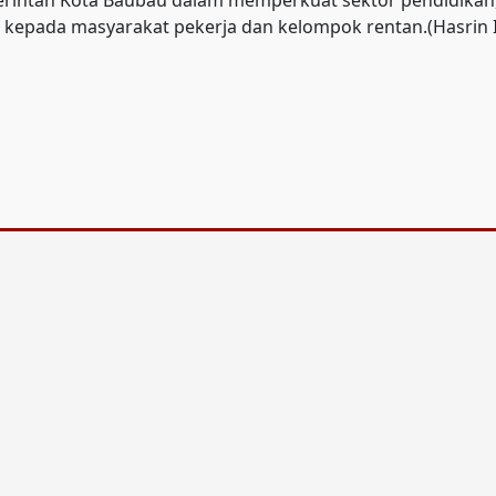
rintah Kota Baubau dalam memperkuat sektor pendidikan, 
kepada masyarakat pekerja dan kelompok rentan.(Hasrin I