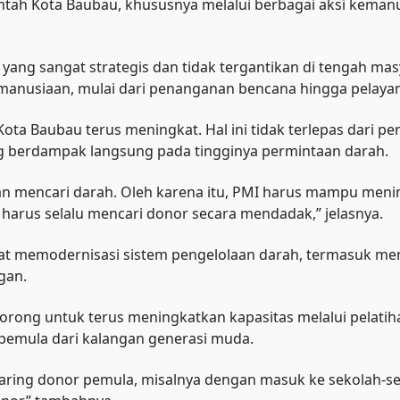
tah Kota Baubau, khususnya melalui berbagai aksi kemanu
yang sangat strategis dan tidak tergantikan di tengah ma
emanusiaan, mulai dari penanganan bencana hingga pelaya
 Kota Baubau terus meningkat. Hal ini tidak terlepas dari 
ang berdampak langsung pada tingginya permintaan darah.
an mencari darah. Oleh karena itu, PMI harus mampu meni
harus selalu mencari donor secara mendadak,” jelasnya.
at memodernisasi sistem pengelolaan darah, termasuk me
gan.
idorong untuk terus meningkatkan kapasitas melalui pelat
pemula dari kalangan generasi muda.
enjaring donor pemula, misalnya dengan masuk ke sekolah