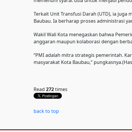
memenuhi syarat usia untuk menjadi pendo
Terkait Unit Transfusi Darah (UTD), ia jug
Baubau. Ia berharap proses administrasi y
Wakil Wali Kota menegaskan bahwa Pemerin
anggaran maupun kolaborasi dengan berba
“PMI adalah mitra strategis pemerintah. Ka
masyarakat Kota Baubau,” pungkasnya.(Has
Read
272
times
back to top